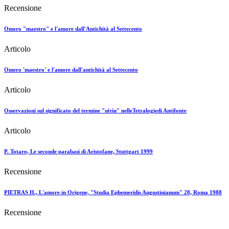
Recensione
Omero "maestro" e l'amore dall'Antichità al Settecento
Articolo
Omero 'maestro' e l'amore dall'antichità al Settecento
Articolo
Osservazioni sul significato del termine "αίτία" nelleTetralogiedi Antifonte
Articolo
P. Totaro, Le seconde parabasi di Aristofane, Stuttgart 1999
Recensione
PIETRAS H., L'amore in Origene, "Studia Ephemeridis Augustinianum" 28, Roma 1988
Recensione