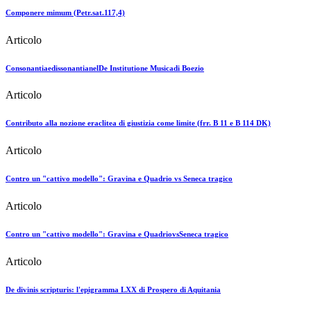
Componere mimum (Petr.sat.117,4)
Articolo
ConsonantiaedissonantianelDe Institutione Musicadi Boezio
Articolo
Contributo alla nozione eraclitea di giustizia come limite (frr. B 11 e B 114 DK)
Articolo
Contro un "cattivo modello": Gravina e Quadrio vs Seneca tragico
Articolo
Contro un "cattivo modello": Gravina e QuadriovsSeneca tragico
Articolo
De divinis scripturis: l'epigramma LXX di Prospero di Aquitania