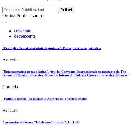
Pulisci
Ordina Pubblicazioni:
crescente
decrescente
"Beati gli affamati e assetati di giustizia": l'interpretazione patristica
Articolo
"Epigrammatica greca e latina", Atti del Convegno Internazionale organizzato da The
School of Classics Università di Leeds e Istituto di Filologia Classica Università di Sassari
Curatela
"Patina d'antico" da Dioniso d'Alicarnasso a Winckelmann
Articolo
A proposito di Omero "babilonese" (Lucian.V.H.II 20)