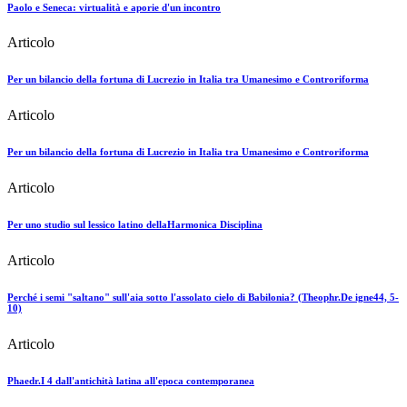
Paolo e Seneca: virtualità e aporie d'un incontro
Articolo
Per un bilancio della fortuna di Lucrezio in Italia tra Umanesimo e Controriforma
Articolo
Per un bilancio della fortuna di Lucrezio in Italia tra Umanesimo e Controriforma
Articolo
Per uno studio sul lessico latino dellaHarmonica Disciplina
Articolo
Perché i semi "saltano" sull'aia sotto l'assolato cielo di Babilonia? (Theophr.De igne44, 5-
10)
Articolo
Phaedr.I 4 dall'antichità latina all'epoca contemporanea