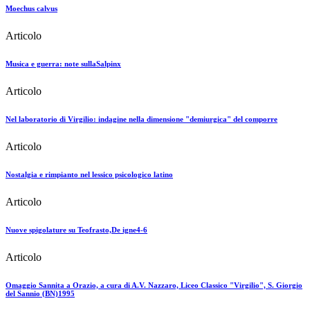
Moechus calvus
Articolo
Musica e guerra: note sullaSalpinx
Articolo
Nel laboratorio di Virgilio: indagine nella dimensione "demiurgica" del comporre
Articolo
Nostalgia e rimpianto nel lessico psicologico latino
Articolo
Nuove spigolature su Teofrasto,De igne4-6
Articolo
Omaggio Sannita a Orazio, a cura di A.V. Nazzaro, Liceo Classico "Virgilio", S. Giorgio
del Sannio (BN)1995