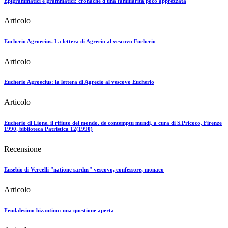
Epigrammatici e grammatici: cronache d'una familiarità poco apprezzata
Articolo
Eucherio Agroecius. La lettera di Agrecio al vescovo Eucherio
Articolo
Eucherio Agroecius: la lettera di Agrecio al vescovo Eucherio
Articolo
Eucherio di Lione. il rifiuto del mondo. de contemptu mundi, a cura di S.Pricoco, Firenze
1990, biblioteca Patristica 12(1990)
Recensione
Eusebio di Vercelli "natione sardus" vescovo, confessore, monaco
Articolo
Feudalesimo bizantino: una questione aperta