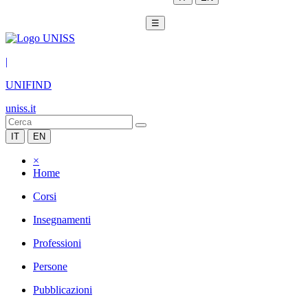
☰
|
UNIFIND
uniss.it
IT
EN
×
Home
Corsi
Insegnamenti
Professioni
Persone
Pubblicazioni