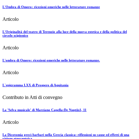
L'Ombra di Omero: ricezioni omeriche nelle letterature romanze
Articolo
L'Originalità del teatro di Terenzio alla luce della nuova estetica e della politica del
circolo scipionico
Articolo
L'ombra di Omero: ricezioni omeriche nelle letterature romanze.
Articolo
L`epigramma LXX di Prospero di Aquitania
Contributo in Atti di convegno
La 'Selva musicale' di Marziano Capella:De Nuptiis1, 11
Articolo
La Dicotomia greci-barbari nella Grecia classica: riflessioni su cause ed effetti di una
visione etnocentrica