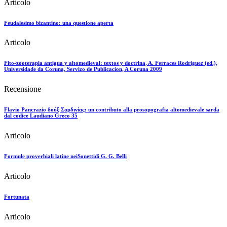
Articolo
Feudalesimo bizantino: una questione aperta
Articolo
Fito-zooterapia antigua y altomedieval: textos y doctrina, A. Ferraces Rodriguez (ed.),
Universidade da Coruna, Servizo de Publicacion, A Coruna 2009
Recensione
Flavio Pancrazio δoύξ Σαρδινίας: un contributo alla prosopografia altomedievale sarda
dal codice Laudiano Greco 35
Articolo
Formule proverbiali latine neiSonettidi G. G. Belli
Articolo
Fortunata
Articolo