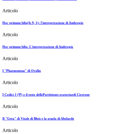
Articolo
Hoc primum bibe(Is 9, 1): l'interpretazione di Ambrogio
Articolo
Hoc primum bibe. L'interpretazione di Ambrogio
Articolo
I "Phaenomena" di Ovidio
Articolo
I Codici J (Ψ) e il testo dellePartitiones oratoriaedi Cicerone
Articolo
Il "Geta" di Vitale di Blois e la scuola di Abelardo
Articolo