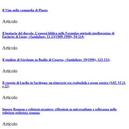
Il Vino nella commedia di Plauto
Articolo
Il bestiario del diavolo. L'esegesi biblica nelle Formulae spiritalis intellegentiae di
Eucherio di Lione, «Sandalion» 12-13(1989-1990), 94-114;
Articolo
Il giudizio di Girolamo su Basilio di Cesarea, «Sandalion» 19(1996), 123-132;
Articolo
Il viaggio di Lucilio in Sardegna: un itinerario tra realpolitik e sogno esotico (SAT. VI 21
e 22)
Articolo
Impero Romano e religioni straniere: riflessioni su universalismo e tolleranza nella
religione politeista romana
Articolo