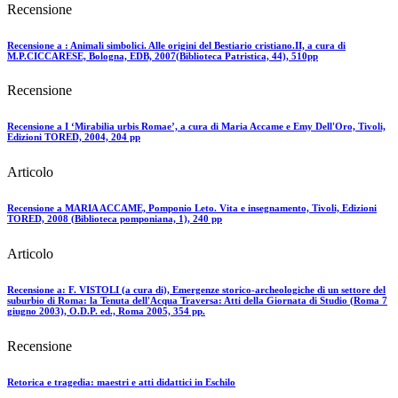
Recensione
Recensione a : Animali simbolici. Alle origini del Bestiario cristiano.II, a cura di
M.P.CICCARESE, Bologna, EDB, 2007(Biblioteca Patristica, 44), 510pp
Recensione
Recensione a I ‘Mirabilia urbis Romae’, a cura di Maria Accame e Emy Dell'Oro, Tivoli,
Edizioni TORED, 2004, 204 pp
Articolo
Recensione a MARIA ACCAME, Pomponio Leto. Vita e insegnamento, Tivoli, Edizioni
TORED, 2008 (Biblioteca pomponiana, 1), 240 pp
Articolo
Recensione a: F. VISTOLI (a cura di), Emergenze storico-archeologiche di un settore del
suburbio di Roma: la Tenuta dell'Acqua Traversa: Atti della Giornata di Studio (Roma 7
giugno 2003), O.D.P. ed., Roma 2005, 354 pp.
Recensione
Retorica e tragedia: maestri e atti didattici in Eschilo