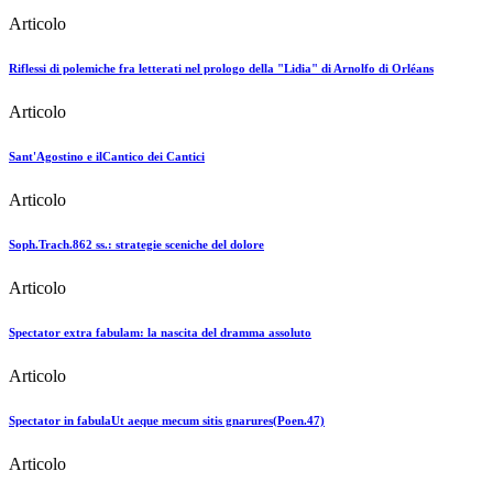
Articolo
Riflessi di polemiche fra letterati nel prologo della "Lidia" di Arnolfo di Orléans
Articolo
Sant'Agostino e ilCantico dei Cantici
Articolo
Soph.Trach.862 ss.: strategie sceniche del dolore
Articolo
Spectator extra fabulam: la nascita del dramma assoluto
Articolo
Spectator in fabulaUt aeque mecum sitis gnarures(Poen.47)
Articolo