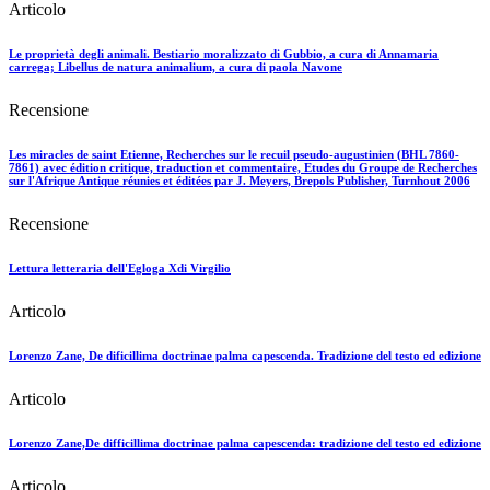
Articolo
Le proprietà degli animali. Bestiario moralizzato di Gubbio, a cura di Annamaria
carrega; Libellus de natura animalium, a cura di paola Navone
Recensione
Les miracles de saint Etienne, Recherches sur le recuil pseudo-augustinien (BHL 7860-
7861) avec édition critique, traduction et commentaire, Etudes du Groupe de Recherches
sur l'Afrique Antique réunies et éditées par J. Meyers, Brepols Publisher, Turnhout 2006
Recensione
Lettura letteraria dell'Egloga Xdi Virgilio
Articolo
Lorenzo Zane, De dificillima doctrinae palma capescenda. Tradizione del testo ed edizione
Articolo
Lorenzo Zane,De difficillima doctrinae palma capescenda: tradizione del testo ed edizione
Articolo