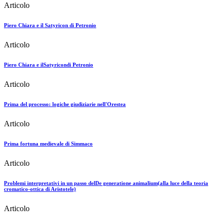
Articolo
Piero Chiara e il Satyricon di Petronio
Articolo
Piero Chiara e ilSatyricondi Petronio
Articolo
Prima del processo: logiche giudiziarie nell'Orestea
Articolo
Prima fortuna medievale di Simmaco
Articolo
Problemi interpretativi in un passo delDe generatione animalium(alla luce della teoria
cromatico-ottica di Aristotele)
Articolo