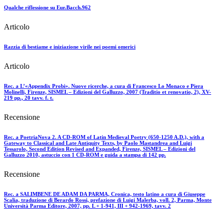
Qualche riflessione su Eur.Bacch.962
Articolo
Razzia di bestiame e iniziazione virile nei poemi omerici
Articolo
Rec. a L’«Appendix Probi». Nuove ricerche, a cura di Francesco Lo Monaco e Piera
Molinelli, Firenze, SISMEL – Edizioni del Galluzzo, 2007 (Traditio et renovatio, 2), XV-
219 pp., 20 tavv. f. t.
Recensione
Rec. a PoetriaNova 2. A CD-ROM of Latin Medieval Poetry (650-1250 A.D.), with a
Gateway to Classical and Late Antiquity Texts, by Paolo Mastandrea and Luigi
Tessarolo, Second Edition Revised and Expanded, Firenze, SISMEL – Edizioni del
Galluzzo 2010, astuccio con 1 CD-ROM e guida a stampa di 142 pp.
Recensione
Rec. a SALIMBENE DE ADAM DA PARMA, Cronica, testo latino a cura di Giuseppe
Scalia, traduzione di Berardo Rossi, prefazione di Luigi Malerba, voll. 2, Parma, Monte
Università Parma Editore, 2007, pp. L + 1-941, III + 942-1969, tavv. 2