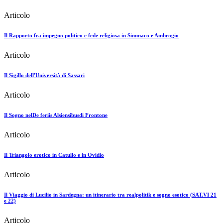
Articolo
Il Rapporto fra impegno politico e fede religiosa in Simmaco e Ambrogio
Articolo
Il Sigillo dell'Università di Sassari
Articolo
Il Sogno nelDe feriis Alsiensibusdi Frontone
Articolo
Il Triangolo erotico in Catullo e in Ovidio
Articolo
Il Viaggio di Lucilio in Sardegna: un itinerario tra realpolitik e sogno esotico (SAT.VI 21
e 22)
Articolo