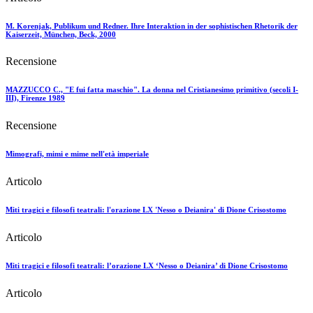
M. Korenjak, Publikum und Redner. Ihre Interaktion in der sophistischen Rhetorik der
Kaiserzeit, München, Beck, 2000
Recensione
MAZZUCCO C., "E fui fatta maschio". La donna nel Cristianesimo primitivo (secoli I-
III), Firenze 1989
Recensione
Mimografi, mimi e mime nell'età imperiale
Articolo
Miti tragici e filosofi teatrali: l'orazione LX 'Nesso o Deianira' di Dione Crisostomo
Articolo
Miti tragici e filosofi teatrali: l’orazione LX ‘Nesso o Deianira’ di Dione Crisostomo
Articolo