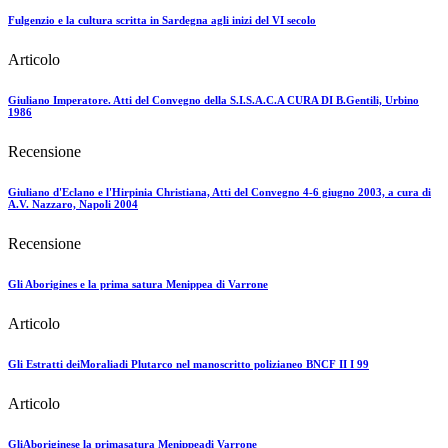
Fulgenzio e la cultura scritta in Sardegna agli inizi del VI secolo
Articolo
Giuliano Imperatore. Atti del Convegno della S.I.S.A.C.A CURA DI B.Gentili, Urbino
1986
Recensione
Giuliano d'Eclano e l'Hirpinia Christiana, Atti del Convegno 4-6 giugno 2003, a cura di
A.V. Nazzaro, Napoli 2004
Recensione
Gli Aborigines e la prima satura Menippea di Varrone
Articolo
Gli Estratti deiMoraliadi Plutarco nel manoscritto polizianeo BNCF II I 99
Articolo
GliAboriginese la primasatura Menippeadi Varrone