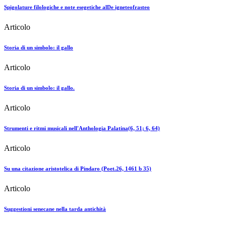
Spigolature filologiche e note esegetiche alDe igneteofrasteo
Articolo
Storia di un simbolo: il gallo
Articolo
Storia di un simbolo: il gallo.
Articolo
Strumenti e ritmi musicali nell'Anthologia Palatina(6, 51; 6, 64)
Articolo
Su una citazione aristotelica di Pindaro (Poet.26, 1461 b 35)
Articolo
Suggestioni senecane nella tarda antichità