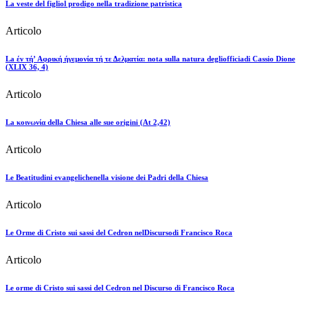
La veste del figliol prodigo nella tradizione patristica
Articolo
La έν τή’ Aφρική ήγεμoνία τή τε Δελματία: nota sulla natura degliofficiadi Cassio Dione
(XLIX 36, 4)
Articolo
La κoινωνία della Chiesa alle sue origini (At 2,42)
Articolo
Le Beatitudini evangelichenella visione dei Padri della Chiesa
Articolo
Le Orme di Cristo sui sassi del Cedron nelDiscursodi Francisco Roca
Articolo
Le orme di Cristo sui sassi del Cedron nel Discurso di Francisco Roca