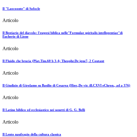
Il "Laocoonte" di Sofocle
Articolo
Il Bestiario del diavolo: l'esegesi biblica nelle"Formulae spiritalis intellegentiae"di
Eucherio di Lione
Articolo
Il Fluido che brucia (Plat.Tim.60 b 3-4; Theophr.De igne7, 2 Coutant
Articolo
Il Giudizio di Girolamo su Basilio di Cesarea (Hier.,De vir. ill.CXVI eChron., ad a 376)
Articolo
Il Latino biblico ed ecclesiastico nei sonetti di G. G. Belli
Articolo
Il Lento naufragio della cultura classica