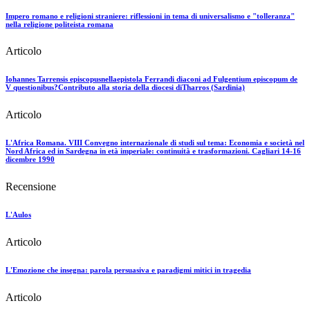
Impero romano e religioni straniere: riflessioni in tema di universalismo e "tolleranza"
nella religione politeista romana
Articolo
Iohannes Tarrensis episcopusnellaepistola Ferrandi diaconi ad Fulgentium episcopum de
V questionibus?Contributo alla storia della diocesi diTharros (Sardinia)
Articolo
L'Africa Romana. VIII Convegno internazionale di studi sul tema: Economia e società nel
Nord Africa ed in Sardegna in età imperiale: continuità e trasformazioni. Cagliari 14-16
dicembre 1990
Recensione
L'Aulos
Articolo
L'Emozione che insegna: parola persuasiva e paradigmi mitici in tragedia
Articolo