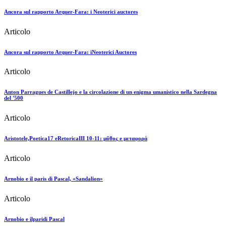
Ancora sul rapporto Arquer-Fara: i Neoterici auctores
Articolo
Ancora sul rapporto Arquer-Fara: iNeoterici Auctores
Articolo
Anton Parragues de Castillejo e la circolazione di un enigma umanistico nella Sardegna
del '500
Articolo
Aristotele,Poetica17 eRetoricaIII 10-11: μῦθoς e μεταφoρά
Articolo
Arnobio e il paris di Pascal, «Sandalion»
Articolo
Arnobio e ilparidi Pascal