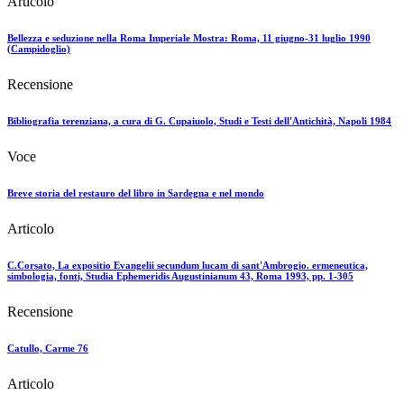
Articolo
Bellezza e seduzione nella Roma Imperiale Mostra: Roma, 11 giugno-31 luglio 1990
(Campidoglio)
Recensione
Bibliografia terenziana, a cura di G. Cupaiuolo, Studi e Testi dell'Antichità, Napoli 1984
Voce
Breve storia del restauro del libro in Sardegna e nel mondo
Articolo
C.Corsato, La expositio Evangelii secundum lucam di sant'Ambrogio. ermeneutica,
simbologia, fonti, Studia Ephemeridis Augustinianum 43, Roma 1993, pp. 1-305
Recensione
Catullo, Carme 76
Articolo