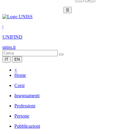
☰
|
UNIFIND
uniss.it
IT
EN
×
Home
Corsi
Insegnamenti
Professioni
Persone
Pubblicazioni