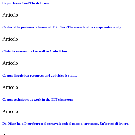
Caput Tyrsi= Sant'Efis di Orune
Articolo
Cather'sThe professor's houseand T.S. Eliot'sThe waste land: a comparative study
Articolo
Christ in concrete: a farewell to Catholicism
Articolo
Corpus linguistics: resources and activities for EFL
Articolo
Corpus techniques at work in the ELT classroom
Articolo
Da Dikan'ka a Pietroburgo: il carnevale cede il passo al grottesco. Un'ipotesi di lavoro.