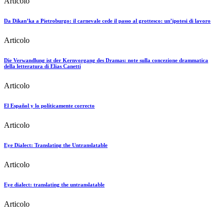
Articolo
Da Dikan’ka a Pietroburgo: il carnevale cede il passo al grottesco: un’ipotesi di lavoro
Articolo
Die Verwandlung ist der Kernvorgang des Dramas: note sulla concezione drammatica
della letteratura di Elias Canetti
Articolo
El Español y lo políticamente correcto
Articolo
Eye Dialect: Translating the Untranslatable
Articolo
Eye dialect: translating the untranslatable
Articolo