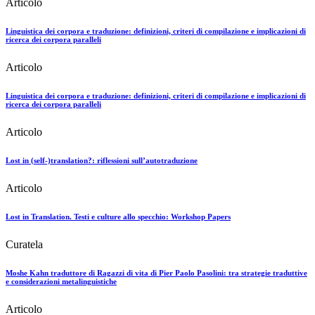
Articolo
Linguistica dei corpora e traduzione: definizioni, criteri di compilazione e implicazioni di
ricerca dei corpora paralleli
Articolo
Linguistica dei corpora e traduzione: definizioni, criteri di compilazione e implicazioni di
ricerca dei corpora paralleli
Articolo
Lost in (self-)translation?: riflessioni sull’autotraduzione
Articolo
Lost in Translation. Testi e culture allo specchio: Workshop Papers
Curatela
Moshe Kahn traduttore di Ragazzi di vita di Pier Paolo Pasolini: tra strategie traduttive
e considerazioni metalinguistiche
Articolo