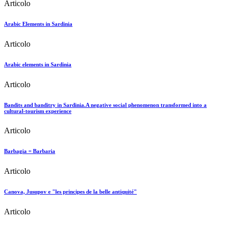
Articolo
Arabic Elements in Sardinia
Articolo
Arabic elements in Sardinia
Articolo
Bandits and banditry in Sardinia.A negative social phenomenon transformed into a
cultural-tourism experience
Articolo
Barbagia = Barbaria
Articolo
Canova, Jusupov e "les principes de la belle antiquité"
Articolo