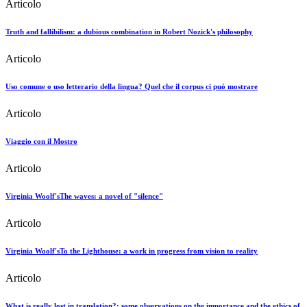
Articolo
Truth and fallibilism: a dubious combination in Robert Nozick's philosophy
Articolo
Uso comune o uso letterario della lingua? Quel che il corpus ci può mostrare
Articolo
Viaggio con il Mostro
Articolo
Virginia Woolf'sThe waves: a novel of "silence"
Articolo
Virginia Woolf'sTo the Lighthouse: a work in progress from vision to reality
Articolo
What is really lost in translation?: some observations on the importance and the ethics of