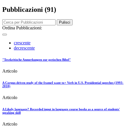
Pubblicazioni (91)
Pulisci
Ordina Pubblicazioni:
crescente
decrescente
"Textkritische Anmerkungen zur gotischen Bibel"
Articolo
A Corpus-driven study of the frameI want to+ Verb in U.S. Presidential speeches (1993-
2010)
Articolo
A Likely language? Recorded input in language course books as a source of students'
speaking skill
Articolo