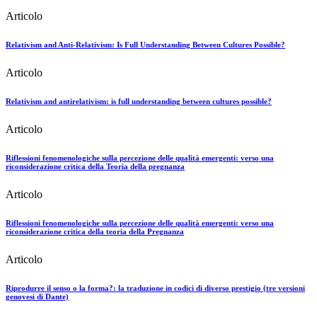
Articolo
Relativism and Anti-Relativism: Is Full Understanding Between Cultures Possible?
Articolo
Relativism and antirelativism: is full understanding between cultures possible?
Articolo
Riflessioni fenomenologiche sulla percezione delle qualità emergenti: verso una
riconsiderazione critica della Teoria della pregnanza
Articolo
Riflessioni fenomenologiche sulla percezione delle qualità emergenti: verso una
riconsiderazione critica della teoria della Pregnanza
Articolo
Riprodurre il senso o la forma?: la traduzione in codici di diverso prestigio (tre versioni
genovesi di Dante)