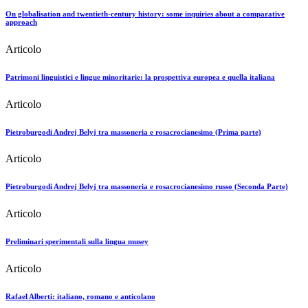
On globalisation and twentieth-century history: some inquiries about a comparative
approach
Articolo
Patrimoni linguistici e lingue minoritarie: la prospettiva europea e quella italiana
Articolo
Pietroburgodi Andrej Belyj tra massoneria e rosacrocianesimo (Prima parte)
Articolo
Pietroburgodi Andrej Belyj tra massoneria e rosacrocianesimo russo (Seconda Parte)
Articolo
Preliminari sperimentali sulla lingua musey
Articolo
Rafael Alberti: italiano, romano e anticolano