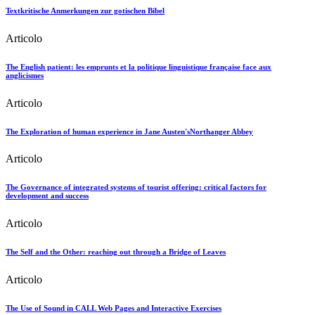
Textkritische Anmerkungen zur gotischen Bibel
Articolo
The English patient: les emprunts et la politique linguistique française face aux
anglicismes
Articolo
The Exploration of human experience in Jane Austen'sNorthanger Abbey
Articolo
The Governance of integrated systems of tourist offering: critical factors for
development and success
Articolo
The Self and the Other: reaching out through a Bridge of Leaves
Articolo
The Use of Sound in CALL Web Pages and Interactive Exercises