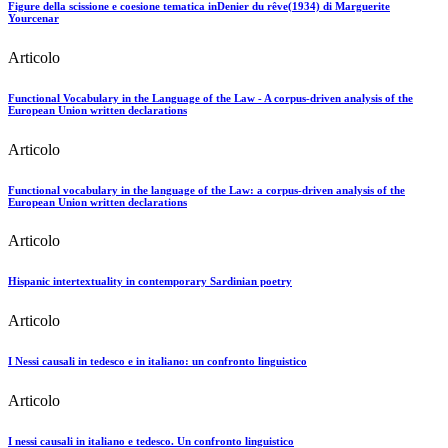
Figure della scissione e coesione tematica inDenier du rêve(1934) di Marguerite
Yourcenar
Articolo
Functional Vocabulary in the Language of the Law - A corpus-driven analysis of the
European Union written declarations
Articolo
Functional vocabulary in the language of the Law: a corpus-driven analysis of the
European Union written declarations
Articolo
Hispanic intertextuality in contemporary Sardinian poetry
Articolo
I Nessi causali in tedesco e in italiano: un confronto linguistico
Articolo
I nessi causali in italiano e tedesco. Un confronto linguistico