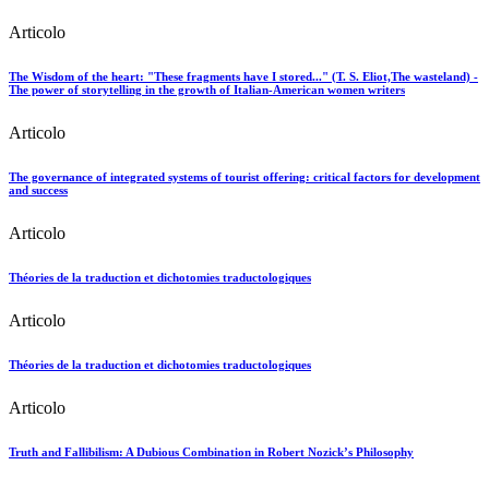
Articolo
The Wisdom of the heart: "These fragments have I stored..." (T. S. Eliot,The wasteland) -
The power of storytelling in the growth of Italian-American women writers
Articolo
The governance of integrated systems of tourist offering: critical factors for development
and success
Articolo
Théories de la traduction et dichotomies traductologiques
Articolo
Théories de la traduction et dichotomies traductologiques
Articolo
Truth and Fallibilism: A Dubious Combination in Robert Nozick’s Philosophy