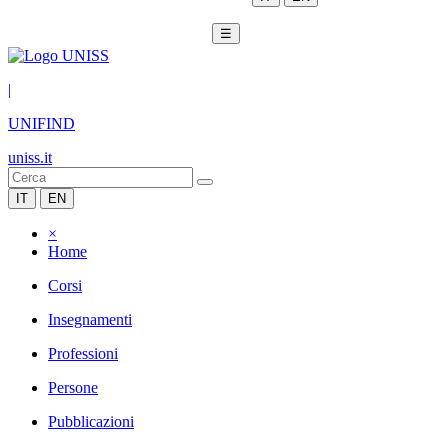
☰
|
UNIFIND
uniss.it
IT
EN
×
Home
Corsi
Insegnamenti
Professioni
Persone
Pubblicazioni