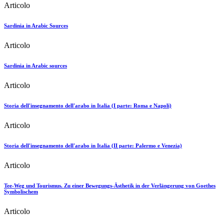
Articolo
Sardinia in Arabic Sources
Articolo
Sardinia in Arabic sources
Articolo
Storia dell'insegnamento dell'arabo in Italia (I parte: Roma e Napoli)
Articolo
Storia dell'insegnamento dell'arabo in Italia (II parte: Palermo e Venezia)
Articolo
Tee-Weg und Tourismus. Zu einer Bewegungs-Ästhetik in der Verlängerung von Goethes
Symbolischem
Articolo