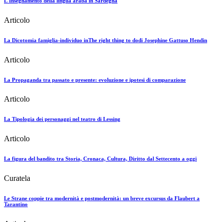
L'Insegnamento della lingua araba in Sardegna
Articolo
La Dicotomia famiglia-individuo inThe right thing to dodi Josephine Gattuso Hendin
Articolo
La Propaganda tra passato e presente: evoluzione e ipotesi di comparazione
Articolo
La Tipologia dei personaggi nel teatro di Lessing
Articolo
La figura del bandito tra Storia, Cronaca, Cultura, Diritto dal Settecento a oggi
Curatela
Le Strane coppie tra modernità e postmodernità: un breve excursus da Flaubert a
Tarantino