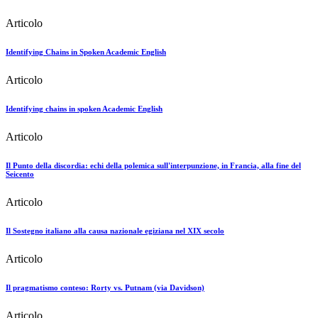
Articolo
Identifying Chains in Spoken Academic English
Articolo
Identifying chains in spoken Academic English
Articolo
Il Punto della discordia: echi della polemica sull'interpunzione, in Francia, alla fine del
Seicento
Articolo
Il Sostegno italiano alla causa nazionale egiziana nel XIX secolo
Articolo
Il pragmatismo conteso: Rorty vs. Putnam (via Davidson)
Articolo