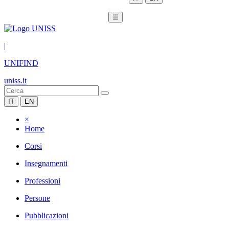
☰
|
UNIFIND
uniss.it
IT
EN
×
Home
Corsi
Insegnamenti
Professioni
Persone
Pubblicazioni