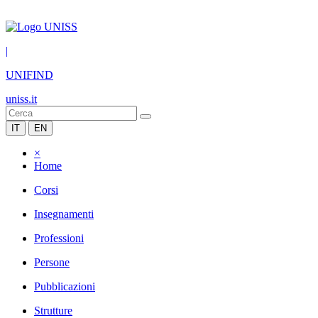
|
UNIFIND
uniss.it
IT
EN
×
Home
Corsi
Insegnamenti
Professioni
Persone
Pubblicazioni
Strutture