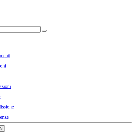
menti
ioni
azioni
e
issione
enze
N