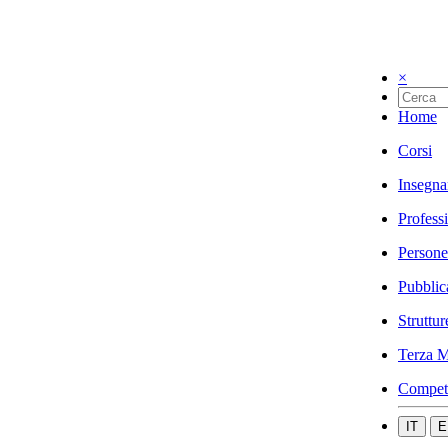
×
Home
Corsi
Insegna
Profess
Persone
Pubblic
Struttur
Terza M
Compet
IT
E