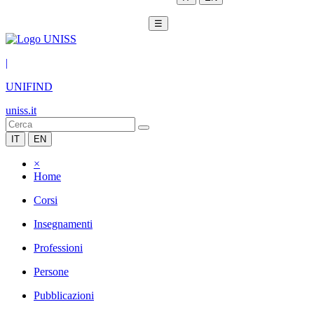
☰
|
UNIFIND
uniss.it
IT
EN
×
Home
Corsi
Insegnamenti
Professioni
Persone
Pubblicazioni