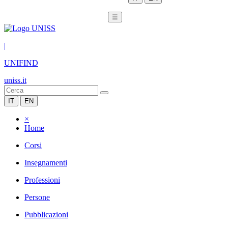
☰
|
UNIFIND
uniss.it
IT
EN
×
Home
Corsi
Insegnamenti
Professioni
Persone
Pubblicazioni