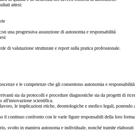
ltati attesi:
rie
e con una progressiva assunzione di autonomia e responsabilità
esi:
ede di valutazione strutturate e report sulla pratica professionale.
oscenze e le competenze che gli consentono autonomia e responsabilità o
derivanti sia da protocolli e procedure diagnostiche sia da progetti di rice
o all'innovazione scientifica.
o lavoro, le implicazioni etiche, deontologiche e medico legali, ponendo al
 il continuo confronto con le varie figure responsabili della loro formazi
rio, svolto in maniera autonoma e individuale, nonché tramite elaborati o c