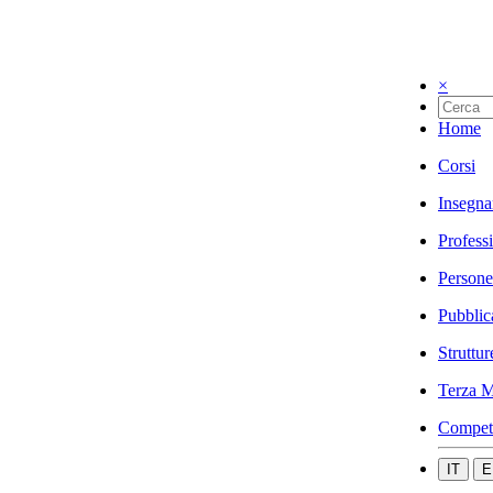
×
Home
Corsi
Insegna
Profess
Persone
Pubblic
Struttur
Terza M
Compet
IT
E