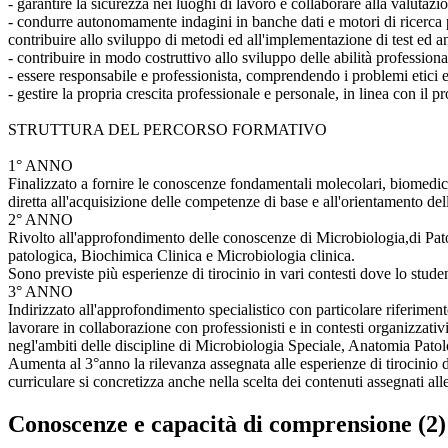
- garantire la sicurezza nei luoghi di lavoro e collaborare alla valutaz
- condurre autonomamente indagini in banche dati e motori di ricerca p
contribuire allo sviluppo di metodi ed all'implementazione di test ed an
- contribuire in modo costruttivo allo sviluppo delle abilità professional
- essere responsabile e professionista, comprendendo i problemi etici e d
- gestire la propria crescita professionale e personale, in linea con il 
STRUTTURA DEL PERCORSO FORMATIVO
1° ANNO
Finalizzato a fornire le conoscenze fondamentali molecolari, biomediche
diretta all'acquisizione delle competenze di base e all'orientamento del
2° ANNO
Rivolto all'approfondimento delle conoscenze di Microbiologia,di Patol
patologica, Biochimica Clinica e Microbiologia clinica.
Sono previste più esperienze di tirocinio in vari contesti dove lo stud
3° ANNO
Indirizzato all'approfondimento specialistico con particolare riferiment
lavorare in collaborazione con professionisti e in contesti organizzativ
negl'ambiti delle discipline di Microbiologia Speciale, Anatomia Pato
Aumenta al 3°anno la rilevanza assegnata alle esperienze di tirocinio 
curriculare si concretizza anche nella scelta dei contenuti assegnati a
Conoscenze e capacità di comprensione (2)