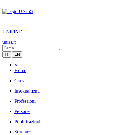
|
UNIFIND
uniss.it
IT
EN
×
Home
Corsi
Insegnamenti
Professioni
Persone
Pubblicazioni
Strutture