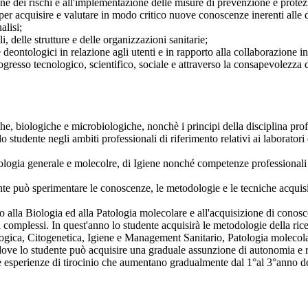
ione dei rischi e all'implementazione delle misure di prevenzione e protez
er acquisire e valutare in modo critico nuove conoscenze inerenti alle di
alisi;
i, delle strutture e delle organizzazioni sanitarie;
eontologici in relazione agli utenti e in rapporto alla collaborazione inte
progresso tecnologico, scientifico, sociale e attraverso la consapevolezza 
, biologiche e microbiologiche, nonchè i principi della disciplina profes
lo studente negli ambiti professionali di riferimento relativi ai laborat
ogia generale e molecolre, di Igiene nonché competenze professionali re
ente può sperimentare le conoscenze, le metodologie e le tecniche acquisi
o alla Biologia ed alla Patologia molecolare e all'acquisizione di conosc
i complessi. In quest'anno lo studente acquisirà le metodologie della rice
logica, Citogenetica, Igiene e Management Sanitario, Patologia molecola
dove lo studente può acquisire una graduale assunzione di autonomia e re
lle esperienze di tirocinio che aumentano gradualmente dal 1°al 3°anno de