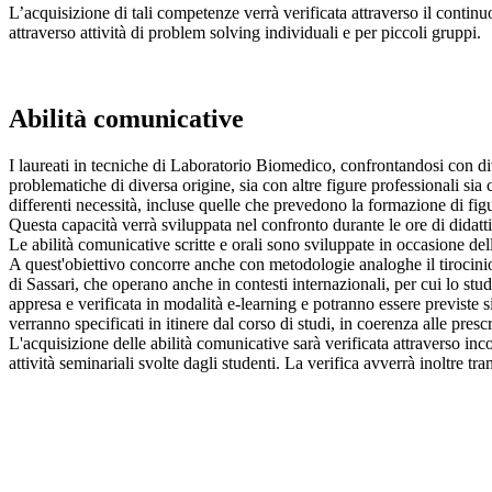
L’acquisizione di tali competenze verrà verificata attraverso il continuo
attraverso attività di problem solving individuali e per piccoli gruppi.
Abilità comunicative
I laureati in tecniche di Laboratorio Biomedico, confrontandosi con div
problematiche di diversa origine, sia con altre figure professionali sia 
differenti necessità, incluse quelle che prevedono la formazione di figu
Questa capacità verrà sviluppata nel confronto durante le ore di didattica
Le abilità comunicative scritte e orali sono sviluppate in occasione delle
A quest'obiettivo concorre anche con metodologie analoghe il tirocinio, c
di Sassari, che operano anche in contesti internazionali, per cui lo studen
appresa e verificata in modalità e-learning e potranno essere previste sia
verranno specificati in itinere dal corso di studi, in coerenza alle pre
L'acquisizione delle abilità comunicative sarà verificata attraverso inco
attività seminariali svolte dagli studenti. La verifica avverrà inoltre tra