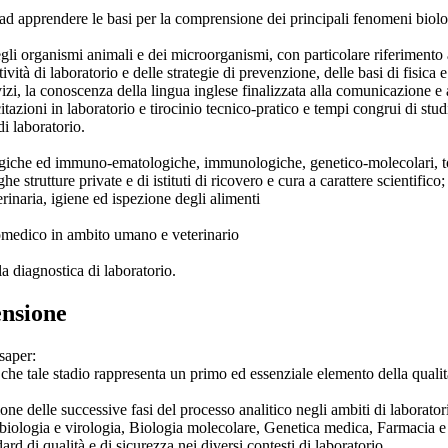
d apprendere le basi per la comprensione dei principali fenomeni biologi
egli organismi animali e dei microorganismi, con particolare riferimento 
vità di laboratorio e delle strategie di prevenzione, delle basi di fisica 
rvizi, la conoscenza della lingua inglese finalizzata alla comunicazione e
tazioni in laboratorio e tirocinio tecnico-pratico e tempi congrui di st
di laboratorio.
ologiche ed immuno-ematologiche, immunologiche, genetico-molecolari, 
 strutture private e di istituti di ricovero e cura a carattere scientifico;
erinaria, igiene ed ispezione degli alimenti
 biomedico in ambito umano e veterinario
la diagnostica di laboratorio.
ensione
saper:
 che tale stadio rappresenta un primo ed essenziale elemento della qualit
one delle successive fasi del processo analitico negli ambiti di laboratori
obiologia e virologia, Biologia molecolare, Genetica medica, Farmacia 
rd di qualità e di sicurezza nei diversi contesti di laboratorio.