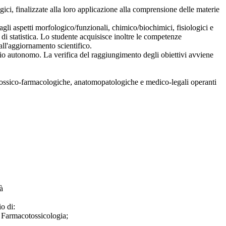
ci, finalizzate alla loro applicazione alla comprensione delle materie
agli aspetti morfologico/funzionali, chimico/biochimici, fisiologici e
e di statistica. Lo studente acquisisce inoltre le competenze
 all'aggiornamento scientifico.
udio autonomo. La verifica del raggiungimento degli obiettivi avviene
tossico-farmacologiche, anatomopatologiche e medico-legali operanti
à
o di:
e Farmacotossicologia;