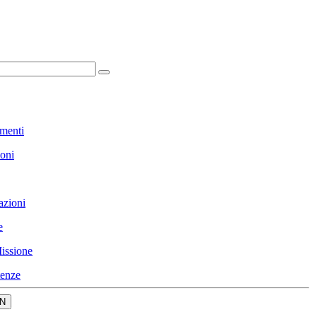
menti
ioni
azioni
e
issione
enze
N