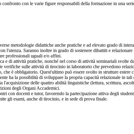
 confronto con le varie figure responsabili della formazione in una serie d
erse metodologie didattiche anche pratiche e ad elevato grado di interatt
con l'utenza. Saranno inoltre in grado di sostenere dibattiti e relazionare
re professionali uguali e/o affini.
 e di attività pratiche, nonché nel corso di attività seminariali svolte da
 verifiche sulle attività di tirocinio in laboratorio che prevedono relazion
he è obbligatorio. Quest'ultimo può essere svolto in strutture estere conv
te ha la possibilità di sviluppare la propria capacità relazionale in tali c
 l'acquisizione delle quattro abilità linguistiche (lettura, scrittura, asco
scrizioni degli Organi Accademici.
ntri con docenti e tutor, favorendo la partecipazione attiva degli studenti
mite gli esami, anche di tirocinio, e in sede di prova finale.