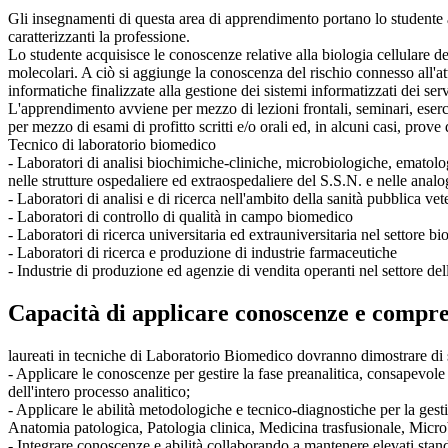
Gli insegnamenti di questa area di apprendimento portano lo studente a
caratterizzanti la professione.
Lo studente acquisisce le conoscenze relative alla biologia cellulare d
molecolari. A ciò si aggiunge la conoscenza del rischio connesso all'atti
informatiche finalizzate alla gestione dei sistemi informatizzati dei se
L'apprendimento avviene per mezzo di lezioni frontali, seminari, eserci
per mezzo di esami di profitto scritti e/o orali ed, in alcuni casi, prove 
Tecnico di laboratorio biomedico
- Laboratori di analisi biochimiche-cliniche, microbiologiche, emat
nelle strutture ospedaliere ed extraospedaliere del S.S.N. e nelle analoghe
- Laboratori di analisi e di ricerca nell'ambito della sanità pubblica vet
- Laboratori di controllo di qualità in campo biomedico
- Laboratori di ricerca universitaria ed extrauniversitaria nel settore
- Laboratori di ricerca e produzione di industrie farmaceutiche
- Industrie di produzione ed agenzie di vendita operanti nel settore del
Capacità di applicare conoscenze e compr
laureati in tecniche di Laboratorio Biomedico dovranno dimostrare di 
- Applicare le conoscenze per gestire la fase preanalitica, consapevole
dell'intero processo analitico;
- Applicare le abilità metodologiche e tecnico-diagnostiche per la gesti
Anatomia patologica, Patologia clinica, Medicina trasfusionale, Micr
- Integrare conoscenze e abilità collaborando a mantenere elevati standa