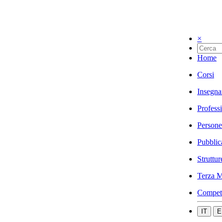
×
Home
Corsi
Insegna
Profess
Persone
Pubblic
Struttur
Terza M
Compet
IT
E