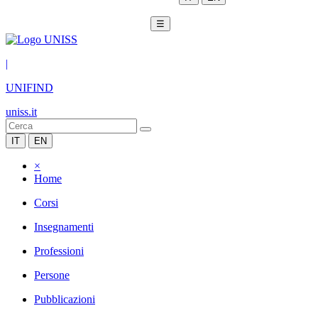
☰
|
UNIFIND
uniss.it
IT
EN
×
Home
Corsi
Insegnamenti
Professioni
Persone
Pubblicazioni