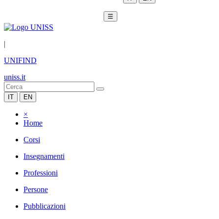
☰
|
UNIFIND
uniss.it
IT
EN
×
Home
Corsi
Insegnamenti
Professioni
Persone
Pubblicazioni