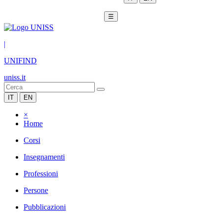
☰
|
UNIFIND
uniss.it
IT
EN
×
Home
Corsi
Insegnamenti
Professioni
Persone
Pubblicazioni