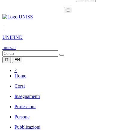
☰
|
UNIFIND
uniss.it
IT
EN
×
Home
Corsi
Insegnamenti
Professioni
Persone
Pubblicazioni