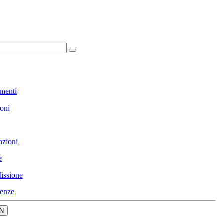
menti
ioni
azioni
e
issione
enze
N