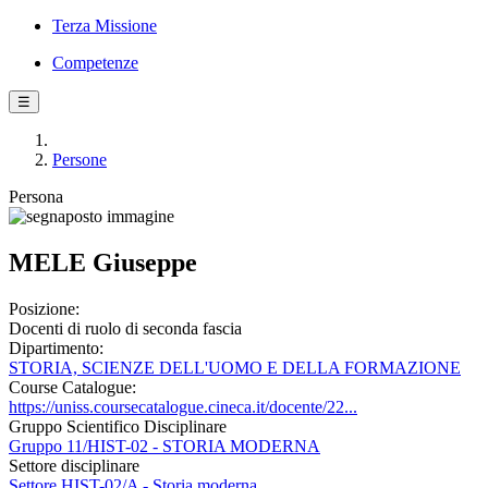
Terza Missione
Competenze
☰
Persone
Persona
MELE Giuseppe
Posizione:
Docenti di ruolo di seconda fascia
Dipartimento:
STORIA, SCIENZE DELL'UOMO E DELLA FORMAZIONE
Course Catalogue:
https://uniss.coursecatalogue.cineca.it/docente/22...
Gruppo Scientifico Disciplinare
Gruppo 11/HIST-02 - STORIA MODERNA
Settore disciplinare
Settore HIST-02/A - Storia moderna