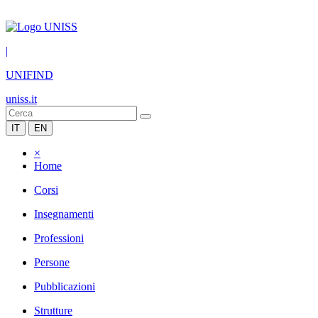
|
UNIFIND
uniss.it
IT
EN
×
Home
Corsi
Insegnamenti
Professioni
Persone
Pubblicazioni
Strutture