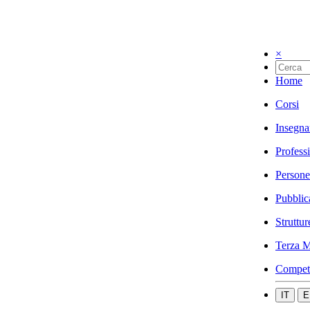
×
Home
Corsi
Insegna
Profess
Persone
Pubblic
Struttur
Terza M
Compet
IT
E