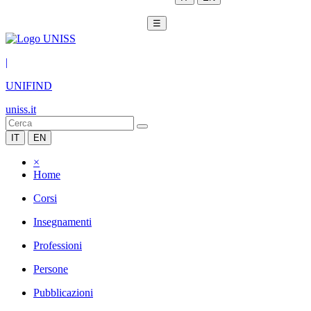
☰
|
UNIFIND
uniss.it
IT
EN
×
Home
Corsi
Insegnamenti
Professioni
Persone
Pubblicazioni