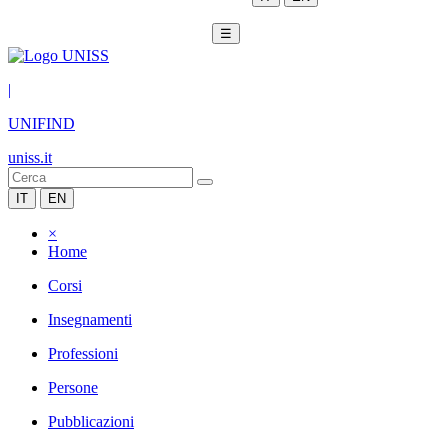
☰
|
UNIFIND
uniss.it
IT
EN
×
Home
Corsi
Insegnamenti
Professioni
Persone
Pubblicazioni