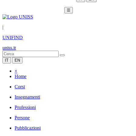
☰
|
UNIFIND
uniss.it
IT
EN
×
Home
Corsi
Insegnamenti
Professioni
Persone
Pubblicazioni