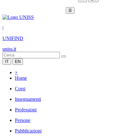
☰
|
UNIFIND
uniss.it
IT
EN
×
Home
Corsi
Insegnamenti
Professioni
Persone
Pubblicazioni