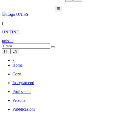
☰
|
UNIFIND
uniss.it
IT
EN
×
Home
Corsi
Insegnamenti
Professioni
Persone
Pubblicazioni