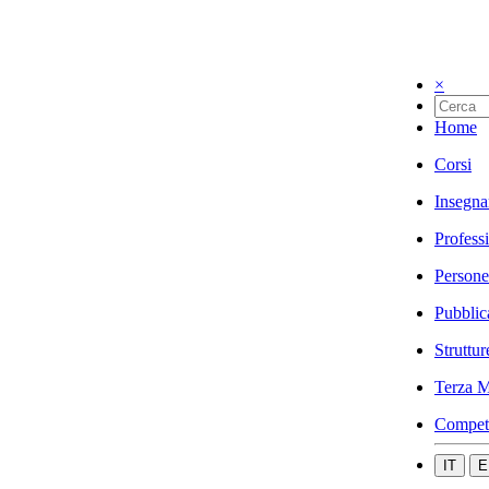
×
Home
Corsi
Insegna
Profess
Persone
Pubblic
Struttur
Terza M
Compet
IT
E