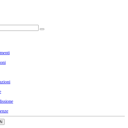
menti
ioni
azioni
e
issione
enze
N