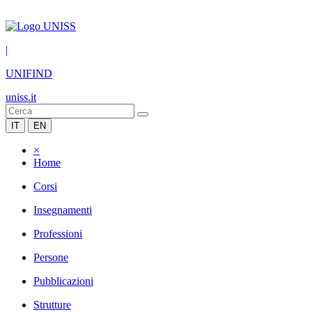
|
UNIFIND
uniss.it
IT
EN
×
Home
Corsi
Insegnamenti
Professioni
Persone
Pubblicazioni
Strutture