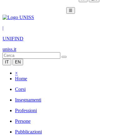
☰
|
UNIFIND
uniss.it
IT
EN
×
Home
Corsi
Insegnamenti
Professioni
Persone
Pubblicazioni