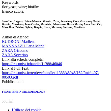
Keywords:
flor yeast; wine; biofilm
Elenco autori:
Jean Luc, Legras; Jaime Moreno, Garcia; Zara, Severino; Zara, Giacomo; Teresa
Garcia, Martinez; Juan Carlos, Mauricio; Mannazzu, Ilaria Maria; Anna Lisa, Coi;
Marc Bou, Zeidan; Sylvie, Dequin; Juan, Moreno; Budroni, Marilena
Autori di Ateneo:
BUDRONI Marilena
MANNAZZU Ilaria Maria
ZARA Giacomo
ZARA Severino
Link alla scheda completa:
https://iris.uniss.it/handle/11388/46046
Link al Full Text:
https://iris.uniss.it//retrieve/handle/11388/46046/162/fmicb-07-
00503.pdf
Pubblicato in:
FRONTIERS IN MICROBIOLOGY
Journal
Utilizzo dei cookie