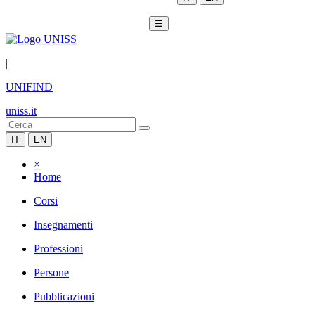
☰
|
UNIFIND
uniss.it
IT
EN
×
Home
Corsi
Insegnamenti
Professioni
Persone
Pubblicazioni