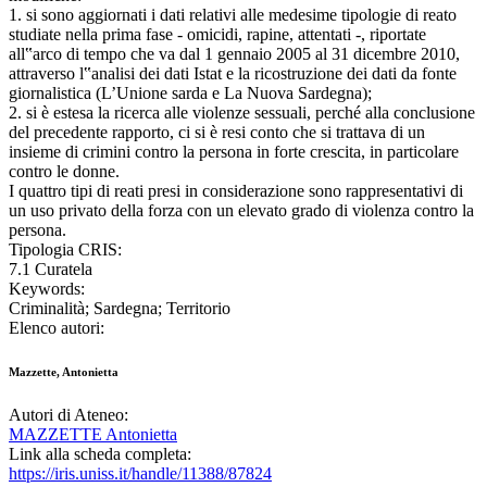
1. si sono aggiornati i dati relativi alle medesime tipologie di reato
studiate nella prima fase - omicidi, rapine, attentati -, riportate
all‟arco di tempo che va dal 1 gennaio 2005 al 31 dicembre 2010,
attraverso l‟analisi dei dati Istat e la ricostruzione dei dati da fonte
giornalistica (L’Unione sarda e La Nuova Sardegna);
2. si è estesa la ricerca alle violenze sessuali, perché alla conclusione
del precedente rapporto, ci si è resi conto che si trattava di un
insieme di crimini contro la persona in forte crescita, in particolare
contro le donne.
I quattro tipi di reati presi in considerazione sono rappresentativi di
un uso privato della forza con un elevato grado di violenza contro la
persona.
Tipologia CRIS:
7.1 Curatela
Keywords:
Criminalità; Sardegna; Territorio
Elenco autori:
Mazzette, Antonietta
Autori di Ateneo:
MAZZETTE Antonietta
Link alla scheda completa:
https://iris.uniss.it/handle/11388/87824