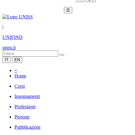
☰
|
UNIFIND
uniss.it
IT
EN
×
Home
Corsi
Insegnamenti
Professioni
Persone
Pubblicazioni