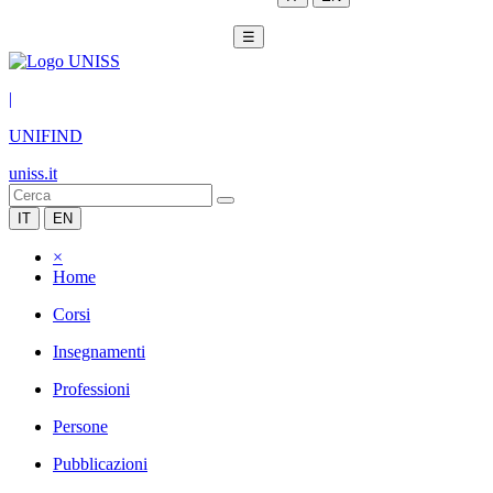
☰
|
UNIFIND
uniss.it
IT
EN
×
Home
Corsi
Insegnamenti
Professioni
Persone
Pubblicazioni