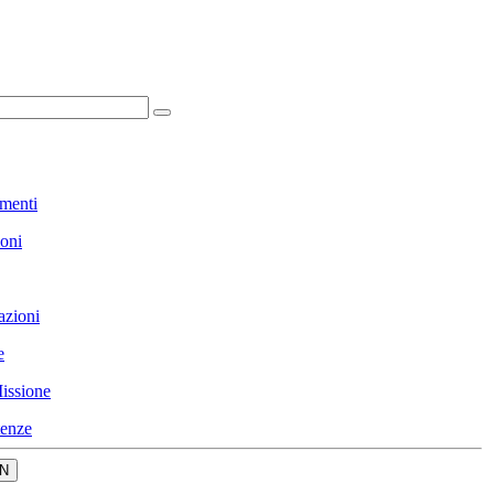
menti
ioni
azioni
e
issione
enze
N