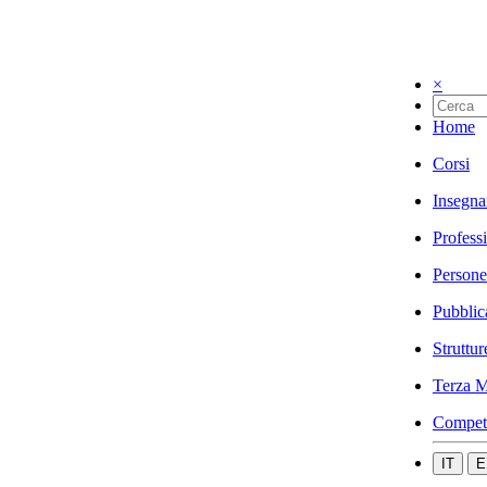
×
Home
Corsi
Insegna
Profess
Persone
Pubblic
Struttur
Terza M
Compet
IT
E