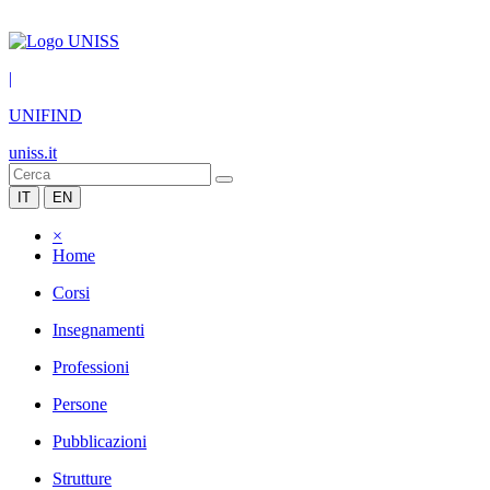
|
UNIFIND
uniss.it
IT
EN
×
Home
Corsi
Insegnamenti
Professioni
Persone
Pubblicazioni
Strutture