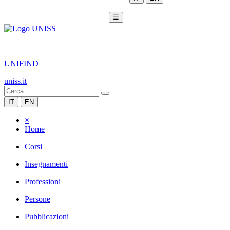
☰
|
UNIFIND
uniss.it
IT
EN
×
Home
Corsi
Insegnamenti
Professioni
Persone
Pubblicazioni