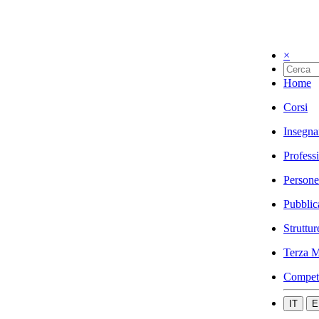
×
Home
Corsi
Insegna
Profess
Persone
Pubblic
Struttur
Terza M
Compet
IT
E