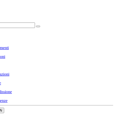
menti
ioni
azioni
e
issione
enze
N