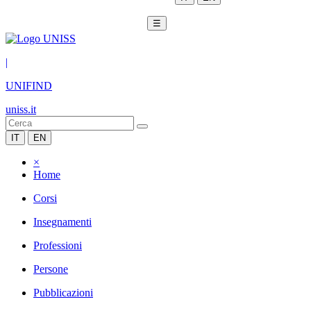
☰
|
UNIFIND
uniss.it
IT
EN
×
Home
Corsi
Insegnamenti
Professioni
Persone
Pubblicazioni