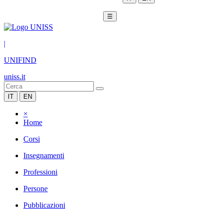
☰
|
UNIFIND
uniss.it
IT
EN
×
Home
Corsi
Insegnamenti
Professioni
Persone
Pubblicazioni