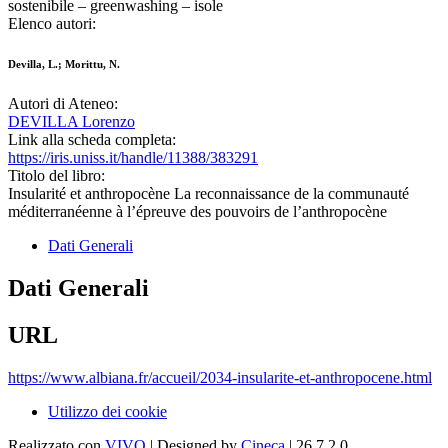
sostenibile – greenwashing – isole
Elenco autori:
Devilla, L.; Morittu, N.
Autori di Ateneo:
DEVILLA Lorenzo
Link alla scheda completa:
https://iris.uniss.it/handle/11388/383291
Titolo del libro:
Insularité et anthropocène La reconnaissance de la communauté
méditerranéenne à l’épreuve des pouvoirs de l’anthropocène
Dati Generali
Dati Generali
URL
https://www.albiana.fr/accueil/2034-insularite-et-anthropocene.html
Utilizzo dei cookie
Realizzato con
VIVO
| Designed by
Cineca
| 26.7.2.0