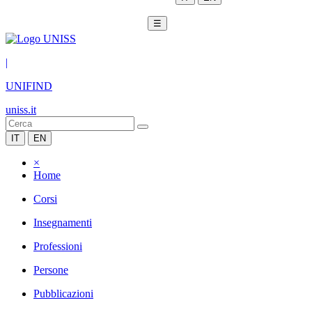
☰
|
UNIFIND
uniss.it
IT
EN
×
Home
Corsi
Insegnamenti
Professioni
Persone
Pubblicazioni