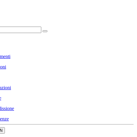
menti
ioni
azioni
e
issione
enze
N