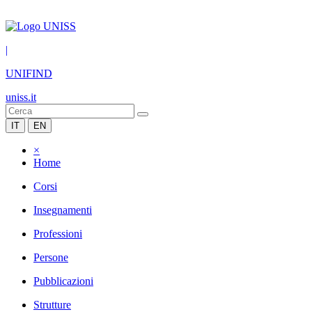
|
UNIFIND
uniss.it
IT
EN
×
Home
Corsi
Insegnamenti
Professioni
Persone
Pubblicazioni
Strutture