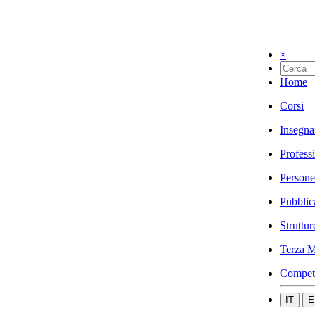
×
Home
Corsi
Insegna
Profess
Persone
Pubblic
Struttur
Terza M
Compet
IT
E