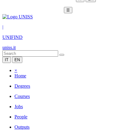
☰
|
UNIFIND
uniss.it
IT
EN
×
Home
Degrees
Courses
Jobs
People
Outputs