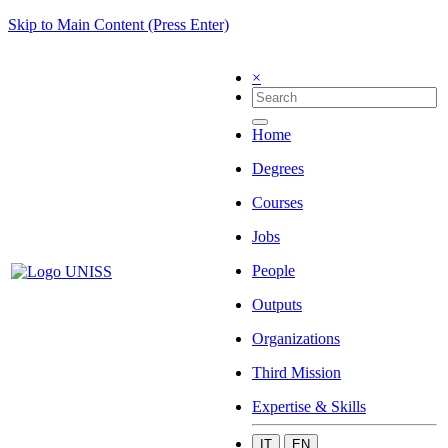
Skip to Main Content (Press Enter)
×
Home
Degrees
Courses
Jobs
People
Outputs
Organizations
Third Mission
Expertise & Skills
IT
EN