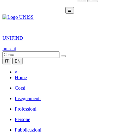
☰
|
UNIFIND
uniss.it
IT
EN
×
Home
Corsi
Insegnamenti
Professioni
Persone
Pubblicazioni