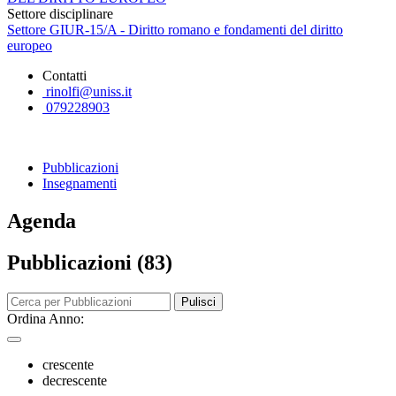
Settore disciplinare
Settore GIUR-15/A - Diritto romano e fondamenti del diritto
europeo
Contatti
rinolfi@uniss.it
079228903
Pubblicazioni
Insegnamenti
Agenda
Pubblicazioni (83)
Pulisci
Ordina Anno:
crescente
decrescente