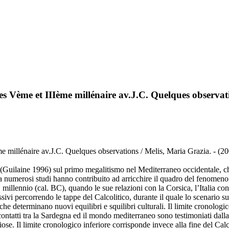
les Vème et IIIème millénaire av.J.C. Quelques observat
me millénaire av.J.C. Quelques observations / Melis, Maria Grazia. - (2
e (Guilaine 1996) sul primo megalitismo nel Mediterraneo occidentale, ch
 numerosi studi hanno contribuito ad arricchire il quadro del fenomeno, 
millennio (cal. BC), quando le sue relazioni con la Corsica, l’Italia con
ssivi percorrendo le tappe del Calcolitico, durante il quale lo scenario 
he determinano nuovi equilibri e squilibri culturali. Il limite cronologico
i contatti tra la Sardegna ed il mondo mediterraneo sono testimoniati dall
ligiose. Il limite cronologico inferiore corrisponde invece alla fine del Ca