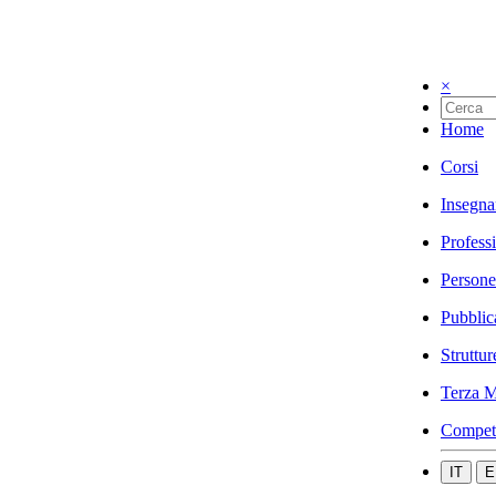
×
Home
Corsi
Insegna
Profess
Persone
Pubblic
Struttur
Terza M
Compet
IT
E