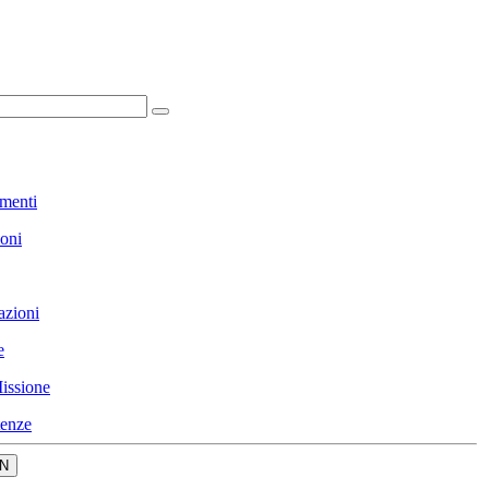
menti
ioni
azioni
e
issione
enze
N