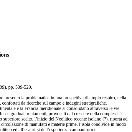
ions
009), pp. 509-520.
e presentò la problematica in una prospettiva di ampio respiro, nella
confortati da ricerche sul campo e indagini stratigrafiche.
tinentale e la Francia meridionale si consolidano attraverso le vie
subisce graduali mutamenti, provocati dal crescere della complessità
 superiore scelto, l’inizio del Neolitico recente isolano (?), riporta ad
a circolazione di manufatti e materie prime, l’isola condivide in modo
lcolitico ed all’esaurirsi dell’esperienza campaniforme.