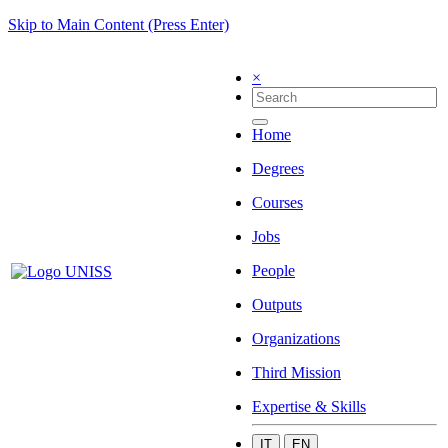
Skip to Main Content (Press Enter)
×
Home
Degrees
Courses
Jobs
People
Outputs
Organizations
Third Mission
Expertise & Skills
IT
EN