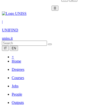
☰
|
UNIFIND
uniss.it
IT
EN
×
Home
Degrees
Courses
Jobs
People
Outputs