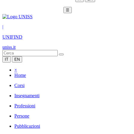
☰
|
UNIFIND
uniss.it
IT
EN
×
Home
Corsi
Insegnamenti
Professioni
Persone
Pubblicazioni