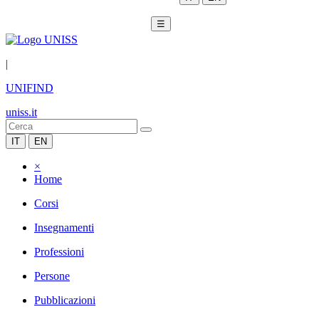
☰
|
UNIFIND
uniss.it
IT
EN
×
Home
Corsi
Insegnamenti
Professioni
Persone
Pubblicazioni