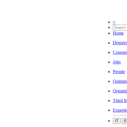
×
Home
Degree
Course
Jobs
People
Outputs
Organiz
Third M
Experti
IT
E