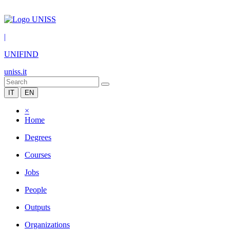
|
UNIFIND
uniss.it
IT
EN
×
Home
Degrees
Courses
Jobs
People
Outputs
Organizations