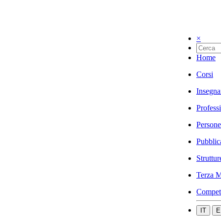
×
Home
Corsi
Insegna
Profess
Persone
Pubblic
Struttur
Terza M
Compet
IT
E