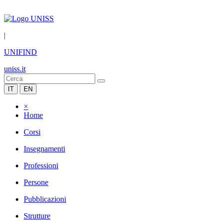
|
UNIFIND
uniss.it
IT
EN
×
Home
Corsi
Insegnamenti
Professioni
Persone
Pubblicazioni
Strutture