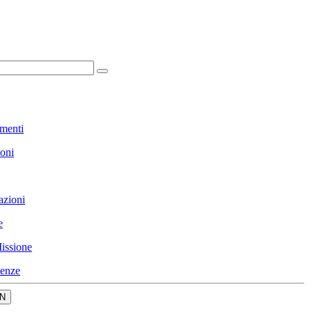
menti
ioni
azioni
e
issione
enze
N