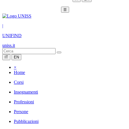
☰
|
UNIFIND
uniss.it
IT
EN
×
Home
Corsi
Insegnamenti
Professioni
Persone
Pubblicazioni