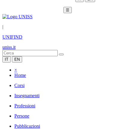
☰
|
UNIFIND
uniss.it
IT
EN
×
Home
Corsi
Insegnamenti
Professioni
Persone
Pubblicazioni