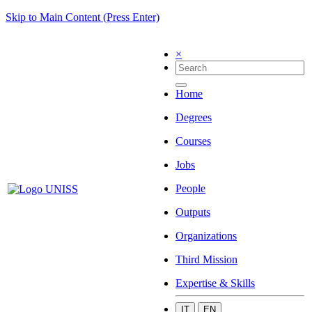
Skip to Main Content (Press Enter)
×
Home
Degrees
Courses
Jobs
People
Outputs
Organizations
Third Mission
Expertise & Skills
IT
EN