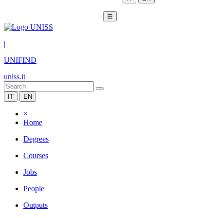
☰
|
UNIFIND
uniss.it
IT
EN
×
Home
Degrees
Courses
Jobs
People
Outputs