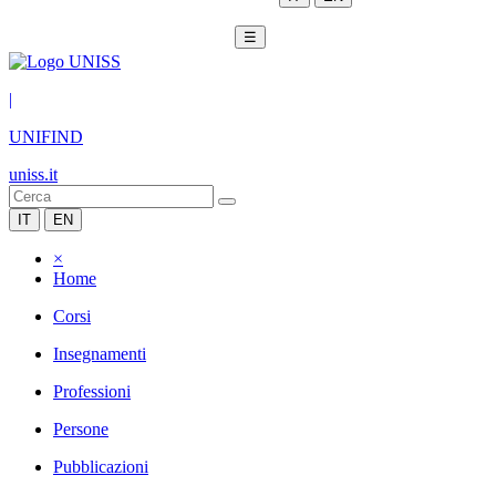
☰
|
UNIFIND
uniss.it
IT
EN
×
Home
Corsi
Insegnamenti
Professioni
Persone
Pubblicazioni