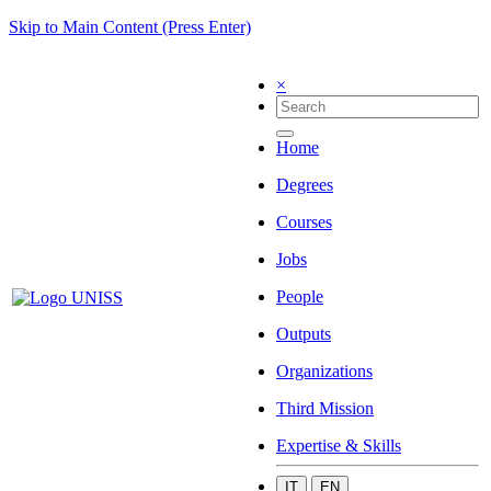
Skip to Main Content (Press Enter)
×
Home
Degrees
Courses
Jobs
People
Outputs
Organizations
Third Mission
Expertise & Skills
IT
EN