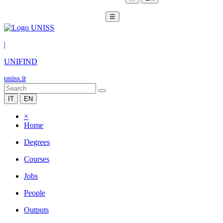
☰
|
UNIFIND
uniss.it
IT
EN
×
Home
Degrees
Courses
Jobs
People
Outputs