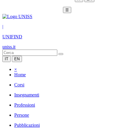
☰
|
UNIFIND
uniss.it
IT
EN
×
Home
Corsi
Insegnamenti
Professioni
Persone
Pubblicazioni