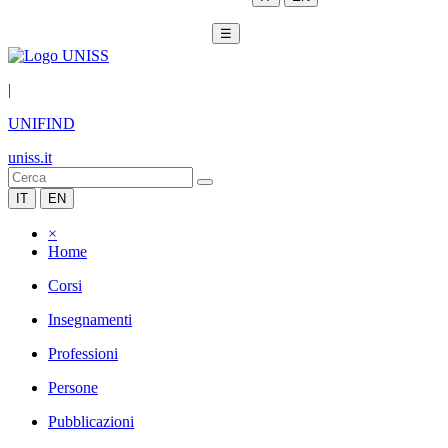
☰
|
UNIFIND
uniss.it
IT
EN
×
Home
Corsi
Insegnamenti
Professioni
Persone
Pubblicazioni