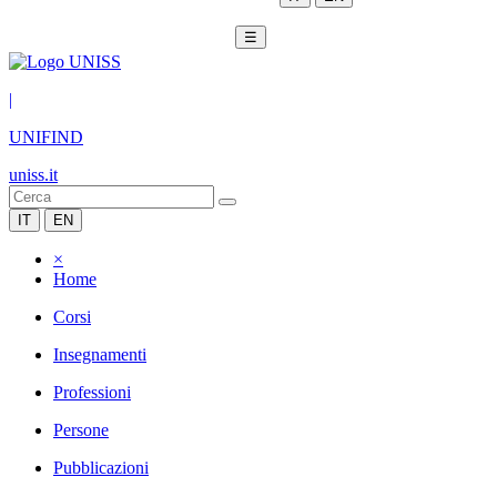
☰
|
UNIFIND
uniss.it
IT
EN
×
Home
Corsi
Insegnamenti
Professioni
Persone
Pubblicazioni