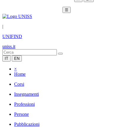
☰
|
UNIFIND
uniss.it
IT
EN
×
Home
Corsi
Insegnamenti
Professioni
Persone
Pubblicazioni