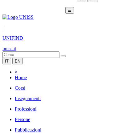
☰
|
UNIFIND
uniss.it
IT
EN
×
Home
Corsi
Insegnamenti
Professioni
Persone
Pubblicazioni