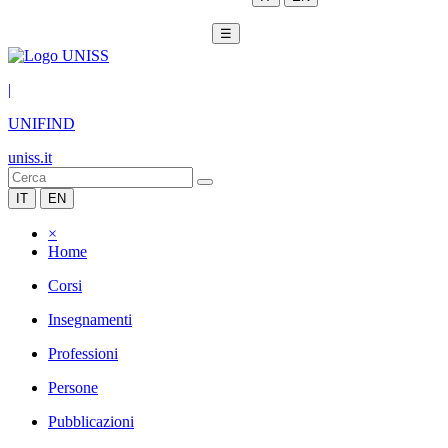
☰
|
UNIFIND
uniss.it
IT
EN
×
Home
Corsi
Insegnamenti
Professioni
Persone
Pubblicazioni